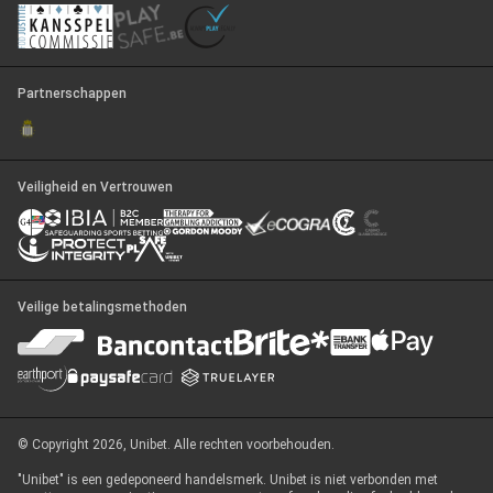
Partnerschappen
Veiligheid en Vertrouwen
Veilige betalingsmethoden
© Copyright 2026, Unibet. Alle rechten voorbehouden.
"Unibet" is een gedeponeerd handelsmerk. Unibet is niet verbonden met