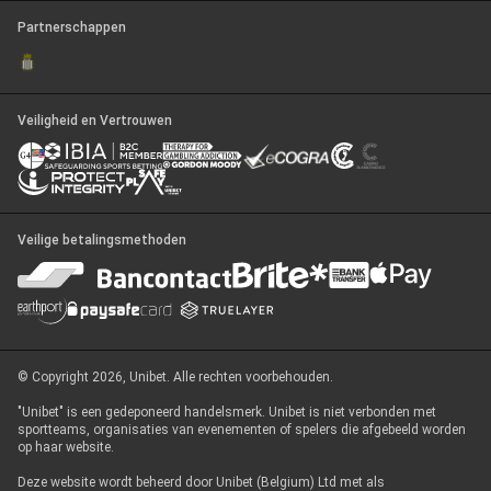
Partnerschappen
Veiligheid en Vertrouwen
Veilige betalingsmethoden
© Copyright 2026, Unibet. Alle rechten voorbehouden.
"Unibet" is een gedeponeerd handelsmerk. Unibet is niet verbonden met
sportteams, organisaties van evenementen of spelers die afgebeeld worden
op haar website.
Deze website wordt beheerd door Unibet (Belgium) Ltd met als