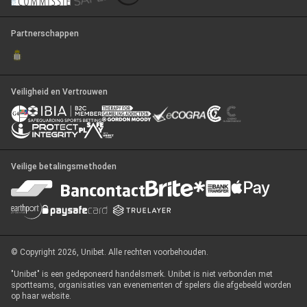
Partnerschappen
Veiligheid en Vertrouwen
Veilige betalingsmethoden
© Copyright 2026, Unibet. Alle rechten voorbehouden.
"Unibet" is een gedeponeerd handelsmerk. Unibet is niet verbonden met
sportteams, organisaties van evenementen of spelers die afgebeeld worden
op haar website.