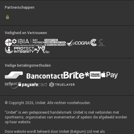
Partnerschappen
Veiligheid en Vertrouwen
Veilige betalingsmethoden
© Copyright 2026, Unibet. Alle rechten voorbehouden.
"Unibet" is een gedeponeerd handelsmerk. Unibet is niet verbonden met
sportteams, organisaties van evenementen of spelers die afgebeeld worden
op haar website.
Deze website wordt beheerd door Unibet (Belgium) Ltd met als