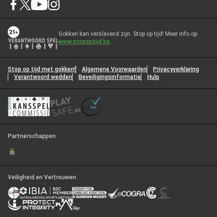
Gokken kan verslavend zijn. Stop op tijd! Meer info op
www.stopoptijd.be
.
Stop op tijd met gokken!
Algemene Voorwaarden
Privacyverklaring
Verantwoord wedden
Beveiligingsinformatie
Hulp
Partnerschappen
Veiligheid en Vertrouwen