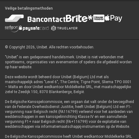
Veilige betalingsmethoden
© Copyright 2026, Unibet. Alle rechten voorbehouden.
"Unibet" is een gedeponeerd handelsmerk. Unibet is niet verbonden met
sportteams, organisaties van evenementen of spelers die afgebeeld worden
op haar website.
Deze website wordt beheerd door Unibet (Belgium) Ltd met als
maatschappelijk adres "Level 6", The Centre, Tigne Point, Sliema TPO 0001
– Malta en door Unibet wedkantoor Middelkerke SRL, met maatschappelijke
zetel te Zeedijk 150, 8370 Blankenberge, België.
De Belgische Kansspelcommissie, een orgaan dat valt onder de bevoegdheid
van de Federale Overheidsdienst Justitie, heeft Unibet (Belgium) Ltd een F1-
vergunning naar Belgisch recht (FA116799) verleend voor het aanbieden van
weddenschappen in een kansspelinrichting Klasse IV en een aanvullende
vergunning F1+ naar Belgisch recht (FA+116799) voor de exploitatie van
weddenschappen via informatiemaatschappij-instrumenten op de Website.
De Belgische Kansspelcommissie heeft Unibet wedkantoor Middelkerke SRL