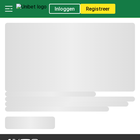
Inloggen
Registreer