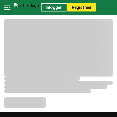
Inloggen
Registreer