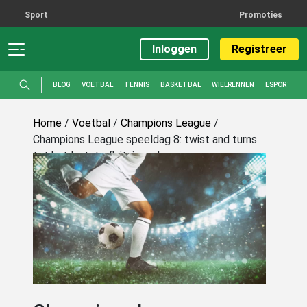
Sport
Promoties
Inloggen
Registreer
BLOG
VOETBAL
TENNIS
BASKETBAL
WIELRENNEN
ESPORTS
Home
/
Voetbal
/
Champions League
/
Champions League speeldag 8: twist and turns
tot het laatste fluitsignaal