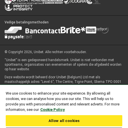
Veilige betalingsmethoden
© Copyright 2026, Unibet. Alle rechten voorbehouden.
“Unibet” is een gedeponeerd handelsmerk. Unibet is niet verbonden met
sportteams, organisaties van evenementen of spelers die afgebeeld worden
op haar website.
Deze website wordt beheerd door Unibet (Belgium) Ltd met als
maatschappelijk adres “Level 6”, The Centre, Tigne Point, Sliema TPO 0001
– Malta en door Unibet wedkantoor Middelkerke SRL, met maatschappelijke
zetel te Zeedijk 150, 8370 Blankenberge, België.
We use cookies to enhance your site experience. By allowing all
cookies, we can analyse how you use our site. This will help us to
De Belgische Kansspelcommissie, een orgaan dat valt onder de bevoegdheid
van de Federale Overheidsdienst Justitie, heeft Unibet (Belgium) Ltd een F1-
provide you with personalised content and relevant adverts. For more
vergunning naar Belgisch recht (FA116799) verleend voor het aanbieden van
information, see our
Cookie Policy
weddenschappen in een kansspelinrichting Klasse IV en een aanvullende
vergunning F1+ naar Belgisch recht (FA+116799) voor de exploitatie van
Allow all cookies
weddenschappen via informatiemaatschappij-instrumenten op de Website.