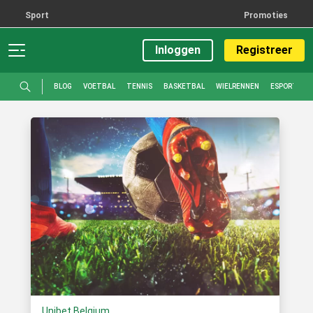
Sport
Promoties
Inloggen
Registreer
BLOG
VOETBAL
TENNIS
BASKETBAL
WIELRENNEN
ESPORTS
Unibet Belgium