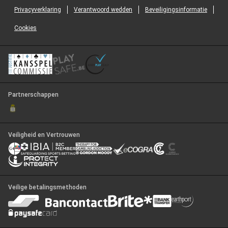
Privacyverklaring
Verantwoord wedden
Beveiligingsinformatie
Cookies
Partnerschappen
Veiligheid en Vertrouwen
Veilige betalingsmethoden