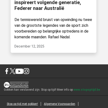
inspireert volgende generatie,
Federer naar Australië
De tenniswereld bruist van opwinding nu twee
van de grootste legendes van de sport zich
voorbereiden op belangrijke optredens in de
komende maanden. Rafael Nadal.
December 12, 2025
Gokken kan verslavend zijn. Stop op tijd! Meer info op
www.stopoptijd.be
Stop op tijd met gokken!
Algemene Voorwaarden