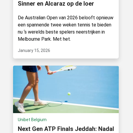
Sinner en Alcaraz op de loer
De Australian Open van 2026 belooft opnieuw
een spannende twee weken tennis te bieden
nu ‘s werelds beste spelers neerstrijken in
Melbourne Park. Met het.
January 15, 2026
Unibet Belgium
Next Gen ATP Finals Jeddah: Nadal