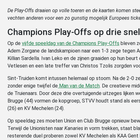
De Play-Offs draaien op volle toeren en de kaarten komen steeds
vechten anderen voor een zo gunstig mogelijk Europees ticke
Champions Play-Offs op drie sne
Op de
vijfde speeldag van de Champions Play-Offs
bleven zo
Adem Zorgane de landskampioen naar een 1-3 zege tegen Ande
Killian Sardella. Ivan Leko en de zijnen graaiden op hun beur
Vetlesen en een late treffer van Christos Tzolis zorgden vo
Sint-Truiden komt intussen helemaal op stoom. Na de 2-0 z
zonder enige twijfel de
Man van de Match
. De creatieve mid
de Truienaars. Door deze drie overtuigende uitzeges lijken 
Brugge (44) vormen de kopgroep, STVV houdt stand als eerst
(26) en KV Mechelen (24).
Op speeldag zes moeten Union en Club Brugge opnieuw bewij
Terwijl de Unionisten naar
Kanaries
in vorm trekken, staat bl
resterende duel proberen zowel KV Mechelen als KAA Gent h