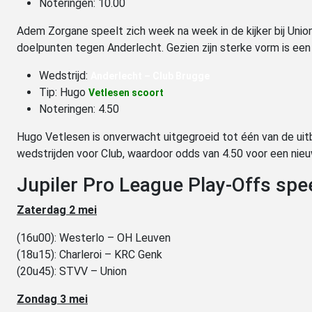
Noteringen: 10.00
Adem Zorgane speelt zich week na week in de kijker bij Unio
doelpunten tegen Anderlecht. Gezien zijn sterke vorm is een 
Wedstrijd:
Anderlecht – Club Brugge
Tip: Hugo
Vetlesen scoort
Noteringen: 4.50
Hugo Vetlesen is onverwacht uitgegroeid tot één van de uitbli
wedstrijden voor Club, waardoor odds van 4.50 voor een nie
Jupiler Pro League Play-Offs sp
Zaterdag 2 mei
(16u00): Westerlo – OH Leuven
(18u15): Charleroi – KRC Genk
(20u45): STVV – Union
Zondag 3 mei