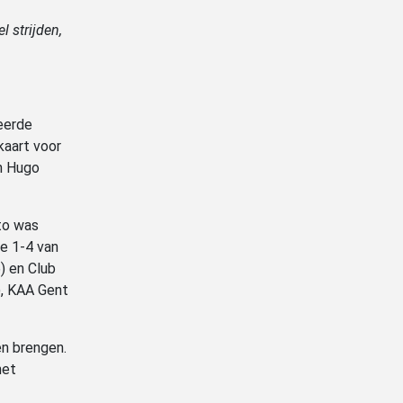
l strijden,
geerde
kaart voor
an Hugo
to was
de 1-4 van
) en Club
), KAA Gent
en brengen.
het