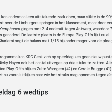
 kon andermaal een uitstekende zaak doen, maar slikte in de 90
inst over de Limburgers springen in het klassement, maar door e
 Kemphanen
gingen met 2-4 onderuit tegen Antwerp, waardoor
T
 genaderd. De laatste plaats in de Europe Play-Offs lijkt nu al
arleroi oogt de balans met 1/15 bijzonder mager voor de ploe
rogramma kan KRC Genk zich op speeldag zes geen nieuw punte
Nicky Hayen ook het aantal uitzeges op drie stuks te zetten. Al i
n Play-Offs blijken Zulte Waregem (42) en Cercle Brugge (41)
het nu vooral uitkijken naar wie het straks mag opnemen tegen
de
eldag 6 wedtips