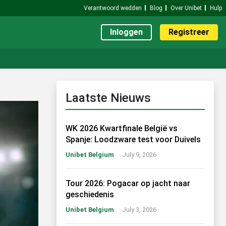
Verantwoord wedden
Blog
Over Unibet
Hulp
Inloggen
Registreer
Laatste Nieuws
WK 2026 Kwartfinale België vs
Spanje: Loodzware test voor Duivels
Unibet Belgium
July 9, 2026
Tour 2026: Pogacar op jacht naar
geschiedenis
Unibet Belgium
July 3, 2026