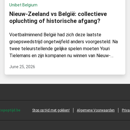
Unibet Belgium
Nieuw-Zeeland vs België: collectieve
opluchting of historische afgang?
Voetbalminnend België had zich deze laatste
groepswedstrijd ongetwijfeld anders voorgesteld. Na
twee teleurstellende gelijke spelen moeten Youri
Tielemans en zijn kompanen nu winnen van Nieuw-
Zeeland.
June 25, 2026
opoptijd.be
Stop op tijd met gokken!
Algemene Voorwaarden
Priva