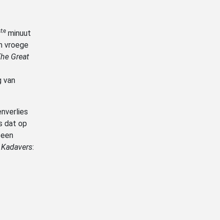
ste
minuut
en vroege
he Great
g van
nverlies
s dat op
 een
 Kadavers
: