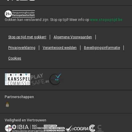
Gokken kan verslavend zijn. Stop op tijd! Meer info op
www.stopoptijd.be
Stop op tijd met gokken!
Algemene Voorwaarden
Privacyverklaring
Verantwoord wedden
Beveiligingsinformatie
Cookies
Partnerschappen
Veiligheid en Vertrouwen