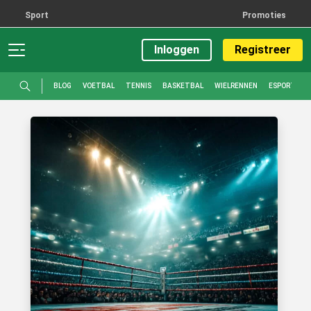
Sport
Promoties
Inloggen
Registreer
BLOG
VOETBAL
TENNIS
BASKETBAL
WIELRENNEN
ESPORTS