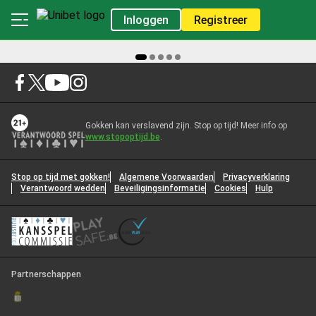
Inloggen
Registreer
p
Gokken kan verslavend zijn. Stop op tijd! Meer info op
www.stopoptijd.be
.
Stop op tijd met gokken!
Algemene Voorwaarden
Privacyverklaring
Verantwoord wedden
Beveiligingsinformatie
Cookies
Hulp
Partnerschappen