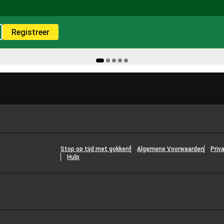
Registreer
Stop op tijd met gokken!
Algemene Voorwaarden
Priv
Hulp