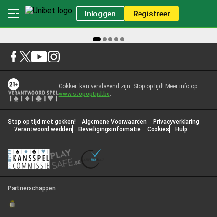
Inloggen
Registreer
p
Gokken kan verslavend zijn. Stop op tijd! Meer info op
www.stopoptijd.be
.
Stop op tijd met gokken!
Algemene Voorwaarden
Privacyverklaring
Verantwoord wedden
Beveiligingsinformatie
Cookies
Hulp
Partnerschappen