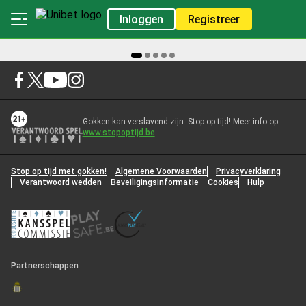
Inloggen
Registreer
p
Gokken kan verslavend zijn. Stop op tijd! Meer info op
www.stopoptijd.be
.
Stop op tijd met gokken!
Algemene Voorwaarden
Privacyverklaring
Verantwoord wedden
Beveiligingsinformatie
Cookies
Hulp
Partnerschappen