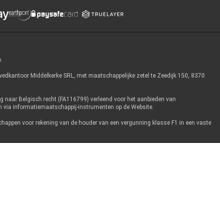
.
wedkantoor Middelkerke SRL, met maatschappelijke zetel te Zeedijk 150, 8370
ng naar Belgisch recht (FA116799) verleend voor het aanbieden van
n via informatiemaatschappij-instrumenten op de Website.
appen voor rekening van de houder van een vergunning klasse F1 in een vaste