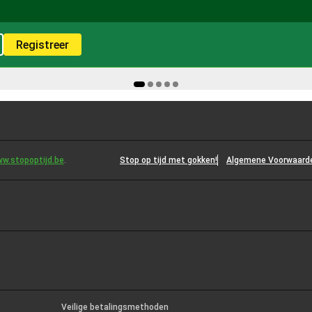
Registreer
w.stopoptijd.be
.
Stop op tijd met gokken!
Algemene Voorwaard
Veilige betalingsmethoden