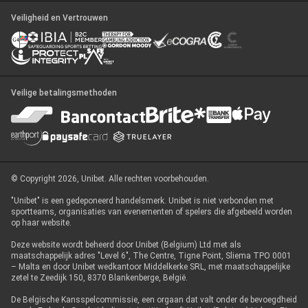
Veiligheid en Vertrouwen
Veilige betalingsmethoden
© Copyright 2026, Unibet. Alle rechten voorbehouden.
"Unibet" is een gedeponeerd handelsmerk. Unibet is niet verbonden met
sportteams, organisaties van evenementen of spelers die afgebeeld worden
op haar website.
Deze website wordt beheerd door Unibet (Belgium) Ltd met als
maatschappelijk adres "Level 6", The Centre, Tigne Point, Sliema TPO 0001
– Malta en door Unibet wedkantoor Middelkerke SRL, met maatschappelijke
zetel te Zeedijk 150, 8370 Blankenberge, België.
De Belgische Kansspelcommissie, een orgaan dat valt onder de bevoegdheid