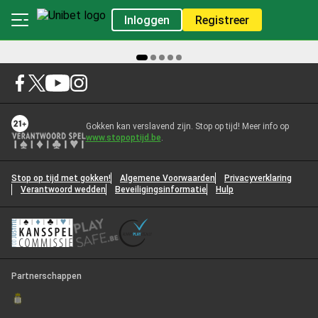
Inloggen
Registreer
p
Gokken kan verslavend zijn. Stop op tijd! Meer info op
www.stopoptijd.be
.
Stop op tijd met gokken!
Algemene Voorwaarden
Privacyverklaring
Verantwoord wedden
Beveiligingsinformatie
Hulp
Partnerschappen