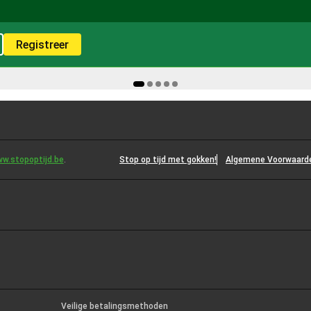
Registreer
w.stopoptijd.be
.
Stop op tijd met gokken!
Algemene Voorwaard
Veilige betalingsmethoden