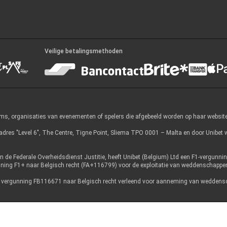
Veilige betalingsmethoden
ams, organisaties van evenementen of spelers die afgebeeld worden op haar website
adres "Level 6", The Centre, Tigne Point, Sliema TPO 0001 – Malta en door Unibet 
de Federale Overheidsdienst Justitie, heeft Unibet (Belgium) Ltd een F1-vergunni
ning F1+ naar Belgisch recht (FA+116799) voor de exploitatie van weddenschappe
 vergunning FB116671 naar Belgisch recht verleend voor aanneming van weddensch