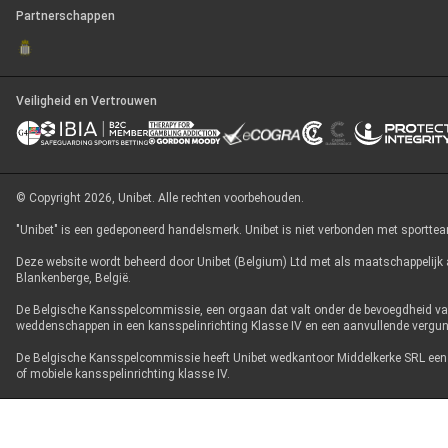
Partnerschappen
Veiligheid en Vertrouwen
© Copyright 2026, Unibet. Alle rechten voorbehouden.
"Unibet" is een gedeponeerd handelsmerk. Unibet is niet verbonden met sportte
Deze website wordt beheerd door Unibet (Belgium) Ltd met als maatschappelijk 
Blankenberge, België.
De Belgische Kansspelcommissie, een orgaan dat valt onder de bevoegdheid van 
weddenschappen in een kansspelinrichting Klasse IV en een aanvullende vergun
De Belgische Kansspelcommissie heeft Unibet wedkantoor Middelkerke SRL een
of mobiele kansspelinrichting klasse IV.