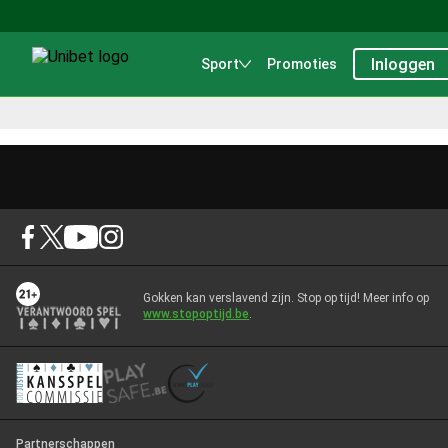
Inloggen
Sport
Promoties
m
m
d
r
e
️
️
Gokken kan verslavend zijn. Stop op tijd! Meer info op
www.stopoptijd.be
.
p
p
e
p
Partnerschappen