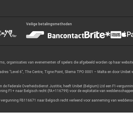
Veilige betalingsmethoden
ams, organisaties van evenementen of spelers die afgebeeld worden op haar website
adres "Level 6", The Centre, Tigne Point, Sliema TPO 0001 – Malta en door Unibet 
de Federale Overheidsdienst Justitie, heeft Unibet (Belgium) Ltd een F1-vergunni
ning F1+ naar Belgisch recht (FA+116799) voor de exploitatie van weddenschappe
 vergunning FB116671 naar Belgisch recht verleend voor aanneming van weddensch