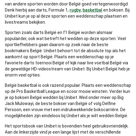
van andere sporten worden door België goed vertegenwoordigd.
Denk hierbij aan darts, Formule 1,
rugby
,
basketbal
en boksen. Bij
Unibet kun je op al deze sporten een weddenschap plaatsen en
livestreams bekijken.
Sporten zoals darts België en f1 België worden alsmaar
populairder, ook wat betreft het wedden op deze sporten. Veel
sportliefhebbers gaan daarom op zoek naar de beste
bookmakers België. Unibet behoort tot de absolute top als het
aankomt op sport België. Plaats een weddenschap op je
favoriete darts toernooi België of kijk naar live voetbal België via
de geweldige HD-videostream van Unibet. Bij Unibet België heb je
enorm veel opties.
België basketbal is ook razend populair. Plaats een weddenschap
op de Pro Basketball League en scoor mooie winsten. Verder kun
je op boksen België wedden bij Unibet. Wed onder meer op Big
Jack Mulowayi, de beste bokser van België of volg Delfine
Persoon, een vrouw met een indrukwekkende bokscarrière. De
mogelijkheden zijn eindeloos bij Unibet als je wilt wedden België.
Het sportsbook van Unibet is bovendien heel gebruiksvriendelijk.
Aan de linkerzijde vind je een lange lijst met de verschillende