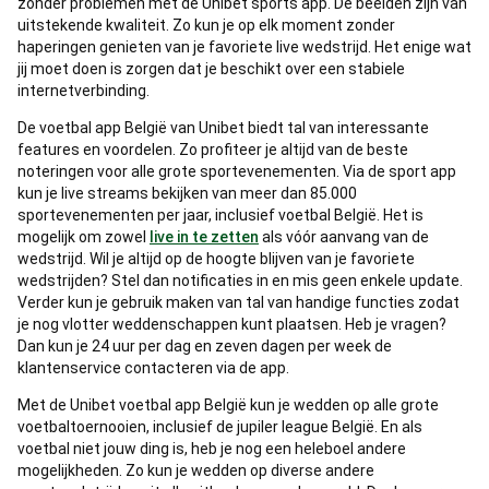
zonder problemen met de Unibet sports app. De beelden zijn van
uitstekende kwaliteit. Zo kun je op elk moment zonder
haperingen genieten van je favoriete live wedstrijd. Het enige wat
jij moet doen is zorgen dat je beschikt over een stabiele
internetverbinding.
De voetbal app België van Unibet biedt tal van interessante
features en voordelen. Zo profiteer je altijd van de beste
noteringen voor alle grote sportevenementen. Via de sport app
kun je live streams bekijken van meer dan 85.000
sportevenementen per jaar, inclusief voetbal België. Het is
mogelijk om zowel
live in te zetten
als vóór aanvang van de
wedstrijd. Wil je altijd op de hoogte blijven van je favoriete
wedstrijden? Stel dan notificaties in en mis geen enkele update.
Verder kun je gebruik maken van tal van handige functies zodat
je nog vlotter weddenschappen kunt plaatsen. Heb je vragen?
Dan kun je 24 uur per dag en zeven dagen per week de
klantenservice contacteren via de app.
Met de Unibet voetbal app België kun je wedden op alle grote
voetbaltoernooien, inclusief de jupiler league België. En als
voetbal niet jouw ding is, heb je nog een heleboel andere
mogelijkheden. Zo kun je wedden op diverse andere