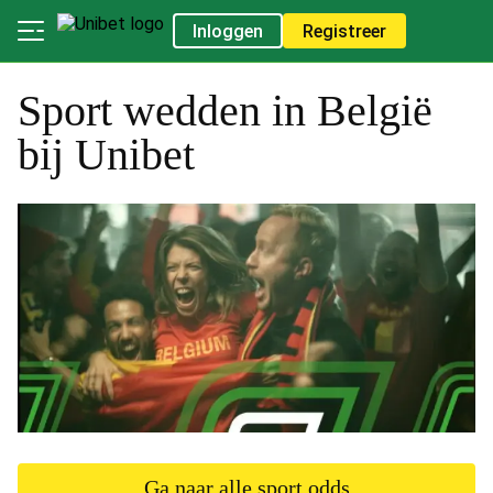
Inloggen
Registreer
Sport wedden in België
bij Unibet
Ga naar alle sport odds