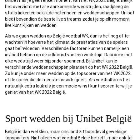
Unibet mis je geen enkel moment van het WK 2022 België. Bekijk
het overzicht met alle aankomende wedstrijden, raadpleeg de
statistieken en bekijk de noteringen en weddenschappen. Unibet
biedt bovendien de beste live streams zodat je op elk moment
live kunt kijken en wedden.
Als we gaan wedden op België voetbal WK, dan is het nog af te
wachten in hoeverre het klimaat de prestaties van de spelers
gaat beïnvloeden. Verschillende factoren kunnen namelijk een
invloed hebben op de uitkomst van een wedstrijd. Daarom is het
elke wedstrijd weer bijzonder spannend. Bij Unibet kun je
verschillende weddenschappen plaatsen op het WK 2022 België.
Zo kun je onder meer wedden op de topscorer van het WK 2022
of de speler die de meeste assists geeft. Als voetbalfan is het
natuurlijk extra leuk als je een mooie winst kunt scoren terwijl je
geniet van het WK 2022 België.
Sport wedden bij Unibet België
België is dan wel klein, maar ons land zit boordevol geweldige
topsporters. Niet alleen wat voetbal België betreft, maar ook tal