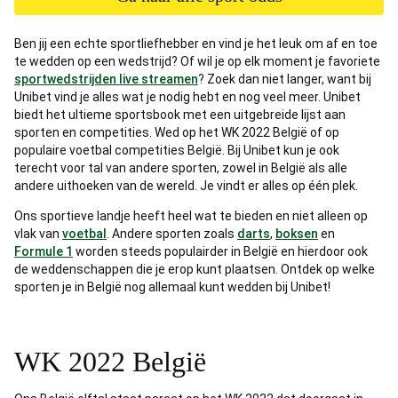
Ben jij een echte sportliefhebber en vind je het leuk om af en toe
te wedden op een wedstrijd? Of wil je op elk moment je favoriete
sportwedstrijden live streamen
? Zoek dan niet langer, want bij
Unibet vind je alles wat je nodig hebt en nog veel meer. Unibet
biedt het ultieme sportsbook met een uitgebreide lijst aan
sporten en competities. Wed op het WK 2022 België of op
populaire voetbal competities België. Bij Unibet kun je ook
terecht voor tal van andere sporten, zowel in België als alle
andere uithoeken van de wereld. Je vindt er alles op één plek.
Ons sportieve landje heeft heel wat te bieden en niet alleen op
vlak van
voetbal
. Andere sporten zoals
darts
,
boksen
en
Formule 1
worden steeds populairder in België en hierdoor ook
de weddenschappen die je erop kunt plaatsen. Ontdek op welke
sporten je in België nog allemaal kunt wedden bij Unibet!
WK 2022 België