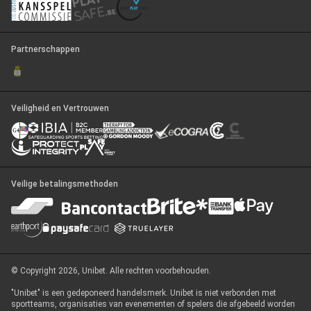
Partnerschappen
Veiligheid en Vertrouwen
Veilige betalingsmethoden
© Copyright 2026, Unibet. Alle rechten voorbehouden.
"Unibet" is een gedeponeerd handelsmerk. Unibet is niet verbonden met
sportteams, organisaties van evenementen of spelers die afgebeeld worden